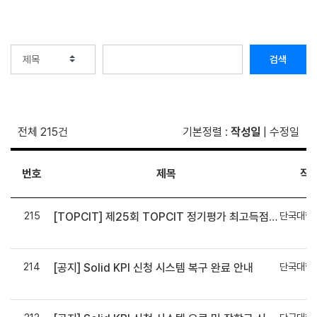
검색
전체 215건
기본정렬
:
작성일
|
수정일
번호
제목
작
215
단국대학
[TOPCIT] 제25회 TOPCIT 정기평가 최고득점자 총장상 포상 안내
력
214
단국대학
[공지] Solid KPI 신청 시스템 복구 완료 안내
력