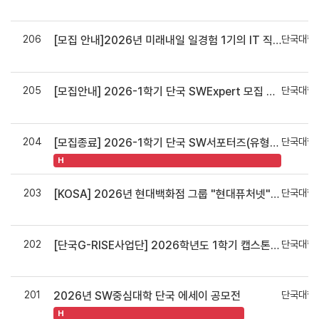
력
206
단국대학
[모집 안내]2026년 미래내일 일경험 1기의 IT 직무 모집 기업 리스트 및 모집 일정 안내
력
205
단국대학
[모집안내] 2026-1학기 단국 SWExpert 모집 안내(접수 마감 : ~ 4월 3일(금) 13:00까지)
력
204
단국대학
[모집종료] 2026-1학기 단국 SW서포터즈(유형1 : 가치확산) 모집 안내(3.27.(금)까지)
력
H
203
단국대학
[KOSA] 2026년 현대백화점 그룹 "현대퓨처넷" 채용연계형 교육과정 안내
력
202
단국대학
[단국G-RISE사업단] 2026학년도 1학기 캡스톤디자인 지원사업 모집공고
력
201
단국대학
2026년 SW중심대학 단국 에세이 공모전
력
H