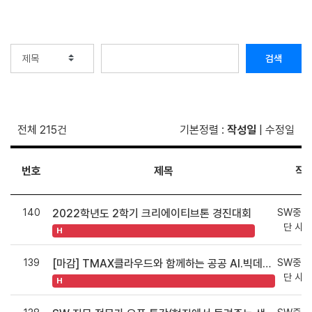
검색
전체 215건
기본정렬
:
작성일
|
수정일
번호
제목
작
140
SW중심
2022학년도 2학기 크리에이티브톤 경진대회
단 사
H
139
SW중심
[마감] TMAX클라우드와 함께하는 공공 AI.빅데이터 교육
단 사
H