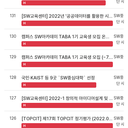
단 사
H
131
SW중심
[SW교육센터] 2022년 '공공데이터를 활용한 시각화 분석' 강좌 신청안내 (선착순모집)
단 사
H
130
SW중심
캠퍼스 SW아카데미 TABA 1기 교육생 모집 온라인 설명회
단 사
H
129
SW중심
캠퍼스 SW아카데미 TABA 1기 교육생 모집 (~7.8.신청마감)
H
128
SW중심
국민·KAIST 등 9곳 `SW중심대학` 선정
단 사
H
127
SW중심
[SW교육센터] 2022-1 창의적 아이디어설계 및 크리에이티브톤 경진대회
단 사
H
126
SW중심
[TOPCIT] 제17회 TOPCIT 정기평가 (2022.05.21.(토)) 단체접수 응시자 접수등록 매뉴얼
단 사
H