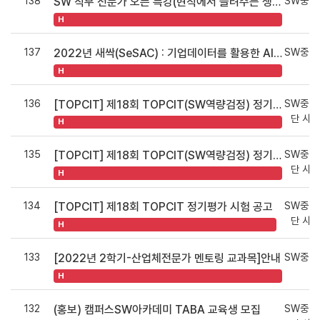
138
SW중심
SW 직무 전문가 오픈 특강(현직에서 들려주는 생생한 개발 이야기 ) 안내
H
137
SW중심
2022년 새싹(SeSAC) : 기업데이터를 활용한 AI 취업 부트캠프(미취업자 대상 무료 교육 과정)
H
136
SW중심
[TOPCIT] 제18회 TOPCIT(SW역량검정) 정기평가 (2022.10.29.(토)) 단체접수 응시자 접수등록 매뉴얼
단 사
H
135
SW중심
[TOPCIT] 제18회 TOPCIT(SW역량검정) 정기평가 (2022.10.29.(토)) 단체접수 신청 안내
단 사
H
134
SW중심
[TOPCIT] 제18회 TOPCIT 정기평가 시험 공고
단 사
H
133
SW중심
[2022년 2학기-산업체전문가 멘토링 교과목]안내
H
132
SW중심
(홍보) 캠퍼스SW아카데미 TABA 교육생 모집