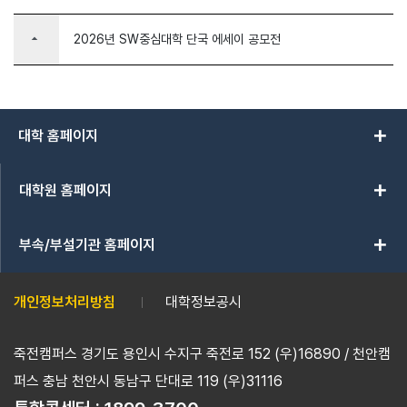
arrow_drop_up
2026년 SW중심대학 단국 에세이 공모전
add
대학 홈페이지
add
대학원 홈페이지
add
부속/부설기관 홈페이지
개인정보처리방침
대학정보공시
죽전캠퍼스 경기도 용인시 수지구 죽전로 152 (우)16890 / 천안캠
퍼스 충남 천안시 동남구 단대로 119 (우)31116