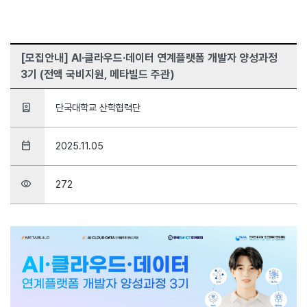
[모집안내] AI·클라우드·데이터 연계플랫폼 개발자 양성과정
3기 (전액 국비지원, 메타빌드 주관)
person_book
단국대학교 산학협력단
date_range
2025.11.05
visibility
272